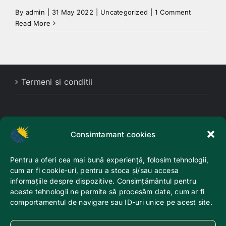
By
admin
|
31 May 2022
|
Uncategorized
|
1 Comment
Read More
Termeni si conditii
Consimtamant cookies
Pentru a oferi cea mai bună experiență, folosim tehnologii,
cum ar fi cookie-uri, pentru a stoca și/sau accesa
informațiile despre dispozitive. Consimțământul pentru
Calea Bucuresti Nr. 51, Craiova – Piata centrala, langa Hala
aceste tehnologii ne permite să procesăm date, cum ar fi
de Carne | Copyright 2022-2026 | TRGConstruct - Trans-
comportamentul de navigare sau ID-uri unice pe acest site.
Grig Craiova | Toate drepturile rezervate.